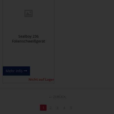
Sealboy 236
Folienschweißgerät
Mehr Info
Nicht auf Lager
←
ZURÜCK
1
2
3
4
5