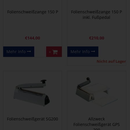
Folienschweißzange 150 P
Folienschweißzange 150 P
inkl. Fußpedal
€
144,00
€
210,00
Mehr Info
Mehr Info
+
Nicht auf Lager
Folienschweißgerät SG200
Allzweck
Folienschweißgerät GPS
200