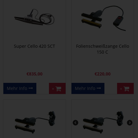
Super Cello 420 SCT
Folienschweißzange Cello
150 C
€
835,00
€
220,00
Mehr Info
Mehr Info
+
+