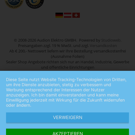
© 2008-2026 Audion Elektro GMBH. Powered by
Studioweb
.
Preisangaben zzgl. 19 % MwSt. und zzgl.
Versandkosten
Ab € 200,- Nettowert liefern wir Ihre Bestellung versandkostenfrei
(Ausnahme Folien)
Sealer Shop Angebote richten sich nur an Handel, Industrie, Gewerbe
und öffentliche Einrichtungen
Diese Seite nutzt Website Tracking-Technologien von Dritten,
um ihre Dienste anzubieten, stetig zu verbessern und
Werbung entsprechend der Interessen der Nutzer
anzuzeigen. Ich bin damit einverstanden und kann meine
Einwilligung jederzeit mit Wirkung für die Zukunft widerrufen
oder ändern.
VERWEIGERN
AKZEPTIEREN