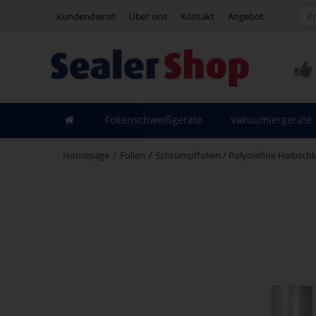
Kundendienst
Über uns
Kontakt
Angebot
Folienschweißgeräte
Vakuumiergeräte
Homepage
/
Folien
/
Schrumpffolien / Polyolefine Halbsch