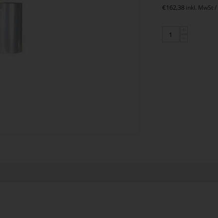
€
162,38
inkl. MwSt /
+
−