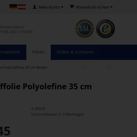
Mein Konto
Warenkorb ist leer
Ersatzteile
Folien
Füllen & Schützen
e Polyolefine 35 cm Breite
4
von
8
folie Polyolefine 35 cm
A 35019
Sofort lieferbar (1-3 Werktage)
45