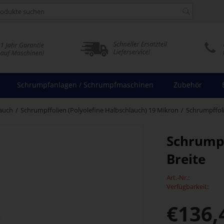
Schrumpfanlagen / Schrumpfmaschinen
Zubehör
lauch
/
Schrumpffolien (Polyolefine Halbschlauch) 19 Mikron
/
Schrumpffoli
Schrumpf
Breite
Art.-Nr.:
Verfügbarkeit:
€
136,