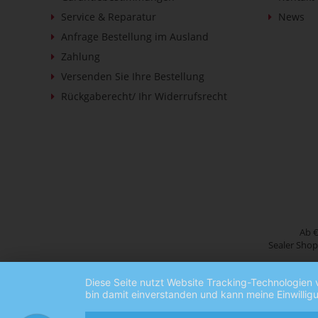
Service & Reparatur
News
Anfrage Bestellung im Ausland
Zahlung
Versenden Sie Ihre Bestellung
Rückgaberecht/ Ihr Widerrufsrecht
Ab €
Sealer Shop
Diese Seite nutzt Website Tracking-Technologien 
bin damit einverstanden und kann meine Einwilligu