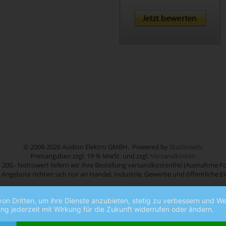
© 2008-2026 Audion Elektro GMBH. Powered by
Studioweb
.
Preisangaben zzgl. 19 % MwSt. und zzgl.
Versandkosten
 200,- Nettowert liefern wir Ihre Bestellung versandkostenfrei (Ausnahme Fo
 Angebote richten sich nur an Handel, Industrie, Gewerbe und öffentliche E
von Dritten, um ihre Dienste anzubieten, stetig zu verbessern und 
ng jederzeit mit Wirkung für die Zukunft widerrufen oder ändern.