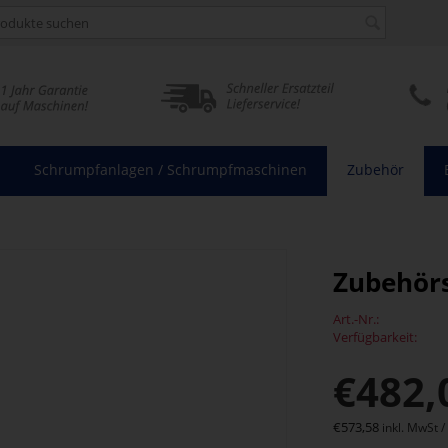
Schrumpfanlagen / Schrumpfmaschinen
Zubehör
Zubehörs
Art.-Nr.:
Verfügbarkeit:
€
482,
€
573,58
inkl. MwSt /