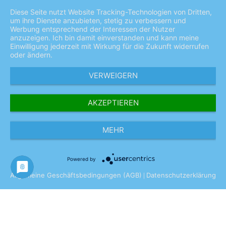
Ab € 200,- Nettowert liefern wir Ihre Bestellung versandkostenfrei
(Ausnahme Folien)
Diese Seite nutzt Website Tracking-Technologien von Dritten,
Sealer Shop Angebote richten sich nur an Handel, Industrie, Gewerbe
um ihre Dienste anzubieten, stetig zu verbessern und
und öffentliche Einrichtungen
Werbung entsprechend der Interessen der Nutzer
anzuzeigen. Ich bin damit einverstanden und kann meine
Einwilligung jederzeit mit Wirkung für die Zukunft widerrufen
oder ändern.
VERWEIGERN
AKZEPTIEREN
MEHR
Powered by
Allgemeine Geschäftsbedingungen (AGB)
Datenschutzerklärung
|