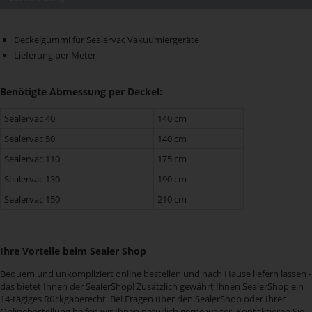
Deckelgummi für Sealervac Vakuumiergeräte
Lieferung per Meter
Benötigte Abmessung per Deckel:
Sealervac 40
140 cm
Sealervac 50
140 cm
Sealervac 110
175 cm
Sealervac 130
190 cm
Sealervac 150
210 cm
Ihre Vorteile beim Sealer Shop
Bequem und unkompliziert online bestellen und nach Hause liefern lassen -
das bietet Ihnen der SealerShop! Zusätzlich gewährt Ihnen SealerShop ein
14-tägiges Rückgaberecht. Bei Fragen über den SealerShop oder Ihrer
Onlinebestellung helfen wir Ihnen natürlich gerne weiter. Kontaktieren Sie