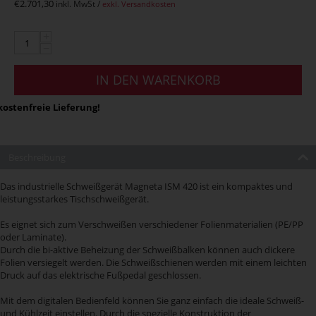
€
2.701,30
inkl. MwSt /
exkl. Versandkosten
+
−
IN DEN WARENKORB
ostenfreie Lieferung!
Beschreibung
Das industrielle Schweißgerät Magneta ISM 420 ist ein kompaktes und
leistungsstarkes Tischschweißgerät.
Es eignet sich zum Verschweißen verschiedener Folienmaterialien (PE/PP
oder Laminate).
Durch die bi-aktive Beheizung der Schweißbalken können auch dickere
Folien versiegelt werden. Die Schweißschienen werden mit einem leichten
Druck auf das elektrische Fußpedal geschlossen.
Mit dem digitalen Bedienfeld können Sie ganz einfach die ideale Schweiß-
und Kühlzeit einstellen. Durch die spezielle Konstruktion der