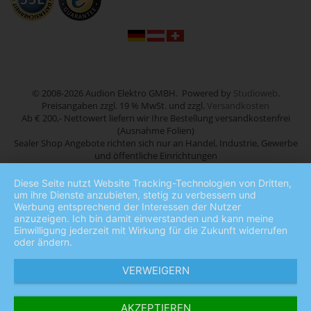
© 2008-2026 Audion Elektro GMBH. Powered by
Studioweb
.
Preisangaben zzgl. 19 % MwSt. und zzgl.
Versandkosten
Ab € 200,- Nettowert liefern wir Ihre Bestellung versandkostenfrei
(Ausnahme Folien)
Sealer Shop Angebote richten sich nur an Handel, Industrie, Gewerbe
und öffentliche Einrichtungen
Diese Seite nutzt Website Tracking-Technologien von Dritten,
um ihre Dienste anzubieten, stetig zu verbessern und
Werbung entsprechend der Interessen der Nutzer
anzuzeigen. Ich bin damit einverstanden und kann meine
Einwilligung jederzeit mit Wirkung für die Zukunft widerrufen
oder ändern.
VERWEIGERN
AKZEPTIEREN