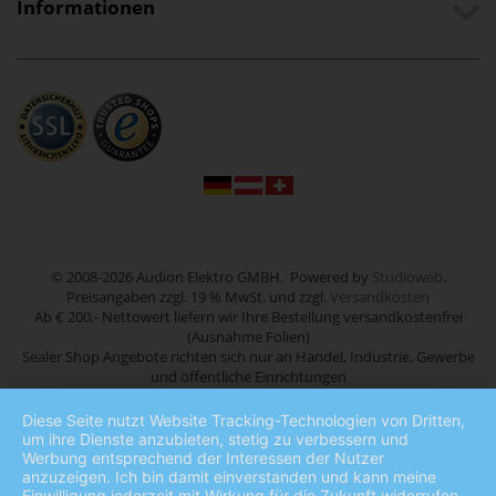
Informationen
© 2008-2026 Audion Elektro GMBH. Powered by
Studioweb
.
Preisangaben zzgl. 19 % MwSt. und zzgl.
Versandkosten
Ab € 200,- Nettowert liefern wir Ihre Bestellung versandkostenfrei
(Ausnahme Folien)
Sealer Shop Angebote richten sich nur an Handel, Industrie, Gewerbe
und öffentliche Einrichtungen
Diese Seite nutzt Website Tracking-Technologien von Dritten,
um ihre Dienste anzubieten, stetig zu verbessern und
Werbung entsprechend der Interessen der Nutzer
anzuzeigen. Ich bin damit einverstanden und kann meine
Einwilligung jederzeit mit Wirkung für die Zukunft widerrufen