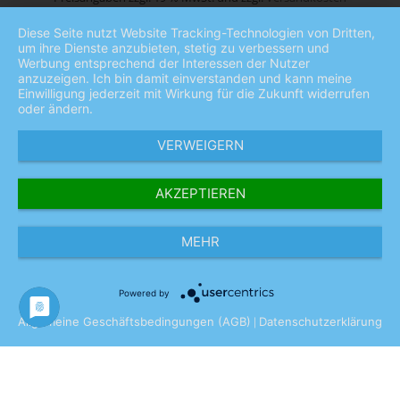
Ab € 200,- Nettowert liefern wir Ihre Bestellung versandkostenfrei
(Ausnahme Folien)
Diese Seite nutzt Website Tracking-Technologien von Dritten,
Sealer Shop Angebote richten sich nur an Handel, Industrie, Gewerbe
um ihre Dienste anzubieten, stetig zu verbessern und
und öffentliche Einrichtungen
Werbung entsprechend der Interessen der Nutzer
anzuzeigen. Ich bin damit einverstanden und kann meine
Einwilligung jederzeit mit Wirkung für die Zukunft widerrufen
oder ändern.
VERWEIGERN
AKZEPTIEREN
MEHR
Powered by
Allgemeine Geschäftsbedingungen (AGB)
Datenschutzerklärung
|