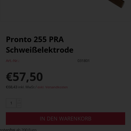
Pronto 255 PRA
Schweißelektrode
Art.-Nr.:
031801
€
57,50
€
68,43
inkl. MwSt /
exkl. Versandkosten
+
−
IN DEN WARENKORB
ostenfrei
ab 200 Euro