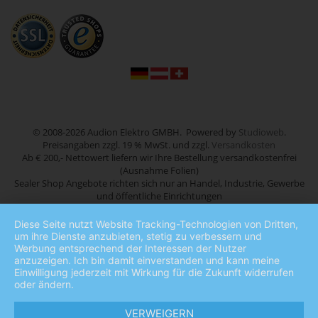
© 2008-2026 Audion Elektro GMBH. Powered by
Studioweb
.
Preisangaben zzgl. 19 % MwSt. und zzgl.
Versandkosten
Ab € 200,- Nettowert liefern wir Ihre Bestellung versandkostenfrei
(Ausnahme Folien)
Sealer Shop Angebote richten sich nur an Handel, Industrie, Gewerbe
und öffentliche Einrichtungen
Diese Seite nutzt Website Tracking-Technologien von Dritten,
um ihre Dienste anzubieten, stetig zu verbessern und
Werbung entsprechend der Interessen der Nutzer
anzuzeigen. Ich bin damit einverstanden und kann meine
Einwilligung jederzeit mit Wirkung für die Zukunft widerrufen
oder ändern.
VERWEIGERN