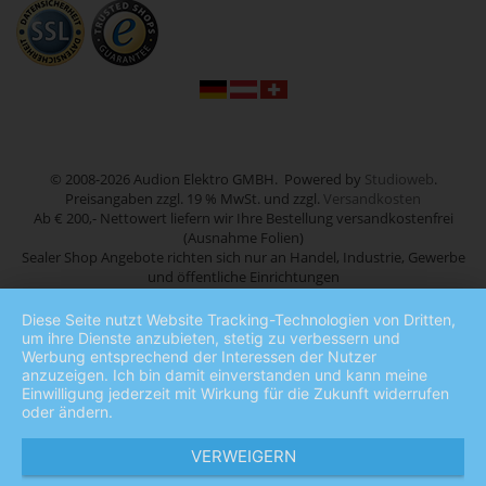
© 2008-2026 Audion Elektro GMBH. Powered by
Studioweb
.
Preisangaben zzgl. 19 % MwSt. und zzgl.
Versandkosten
Ab € 200,- Nettowert liefern wir Ihre Bestellung versandkostenfrei
(Ausnahme Folien)
Sealer Shop Angebote richten sich nur an Handel, Industrie, Gewerbe
und öffentliche Einrichtungen
Diese Seite nutzt Website Tracking-Technologien von Dritten,
um ihre Dienste anzubieten, stetig zu verbessern und
Werbung entsprechend der Interessen der Nutzer
anzuzeigen. Ich bin damit einverstanden und kann meine
Einwilligung jederzeit mit Wirkung für die Zukunft widerrufen
oder ändern.
VERWEIGERN