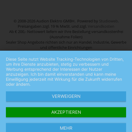
© 2008-2026 Audion Elektro GMBH. Powered by
Studioweb
.
Preisangaben zzgl. 19 % MwSt. und zzgl.
Versandkosten
Ab € 200,- Nettowert liefern wir Ihre Bestellung versandkostenfrei
(Ausnahme Folien)
Sealer Shop Angebote richten sich nur an Handel, Industrie, Gewerbe
und öffentliche Einrichtungen
Diese Seite nutzt Website Tracking-Technologien von Dritten,
um ihre Dienste anzubieten, stetig zu verbessern und
Werbung entsprechend der Interessen der Nutzer
anzuzeigen. Ich bin damit einverstanden und kann meine
Einwilligung jederzeit mit Wirkung für die Zukunft widerrufen
oder ändern.
VERWEIGERN
AKZEPTIEREN
MEHR