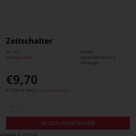
Zeitschalter
Art.-Nr.:
055900
Verfügbarkeit:
Sofort lieferbar (1-3
Werktage)
€
9,70
€
11,54
inkl. MwSt /
exkl. Versandkosten
+
−
IN DEN WARENKORB
ostenfrei
ab 200 Euro