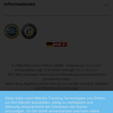
Informationen
© 2008-2026 Audion Elektro GMBH. Powered by
Studioweb
.
Preisangaben zzgl. 19 % MwSt. und zzgl.
Versandkosten
Ab € 200,- Nettowert liefern wir Ihre Bestellung versandkostenfrei
(Ausnahme Folien)
Sealer Shop Angebote richten sich nur an Handel, Industrie, Gewerbe
und öffentliche Einrichtungen
Diese Seite nutzt Website Tracking-Technologien von Dritten,
um ihre Dienste anzubieten, stetig zu verbessern und
Werbung entsprechend der Interessen der Nutzer
anzuzeigen. Ich bin damit einverstanden und kann meine