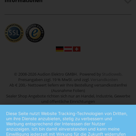
Informationen
© 2008-2026 Audion Elektro GMBH. Powered by
Studioweb
.
Preisangaben zzgl. 19 % MwSt. und zzgl.
Versandkosten
Ab € 200,- Nettowert liefern wir Ihre Bestellung versandkostenfrei
(Ausnahme Folien)
Sealer Shop Angebote richten sich nur an Handel, Industrie, Gewerbe
und öffentliche Einrichtungen
Diese Seite nutzt Website Tracking-Technologien von Dritten,
um ihre Dienste anzubieten, stetig zu verbessern und
Werbung entsprechend der Interessen der Nutzer
anzuzeigen. Ich bin damit einverstanden und kann meine
Einwilligung jederzeit mit Wirkung für die Zukunft widerrufen